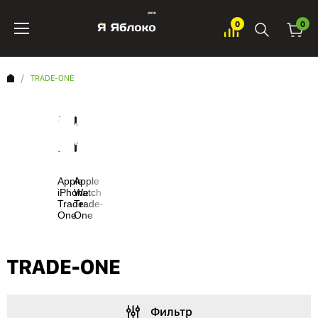
0
0
TRADE-ONE
Apple
Apple
iPhone
Watch
Trade-
Trade-
One
One
TRADE-ONE
Фильтр