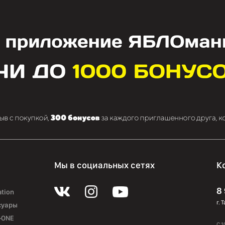
Мы в социальных сетях
К
8
ation
г. 
суары
-ONE
С 1