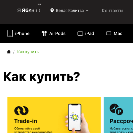
Контакты
Белая Калитва
iPhone
AirPods
iPad
Mac
Как купить
Как купить?