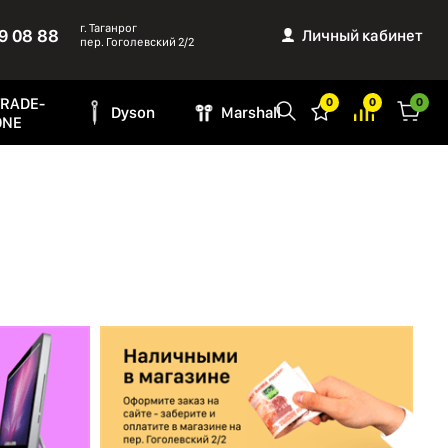
г. Таганрог
9 08 88
Личный кабинет
пер. Гоголевский 2/2
TRADE-
0
0
0
Dyson
Marshall
ONE