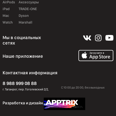
AirPods
Аксессуары
iPad
TRADE-ONE
Mac
Dyson
Watch
Marshall
Мы в социальных
сетях
Наше приложение
Контактная информация
8 988 999 08 88
С 10:00 до 20:00, без выходных
г. Таганрог, пер. Гоголевский 2/2,
Разработка и дизайн