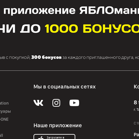
Мы в социальных сетях
К
8
ation
г. 
суары
-ONE
С 1
Наше приложение
Ра
ll