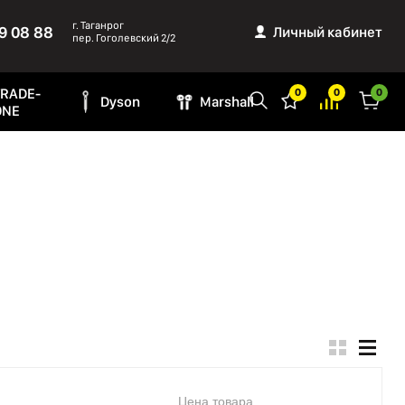
г. Таганрог
9 08 88
Личный кабинет
пер. Гоголевский 2/2
TRADE-
0
0
0
Dyson
Marshall
ONE
Цена товара