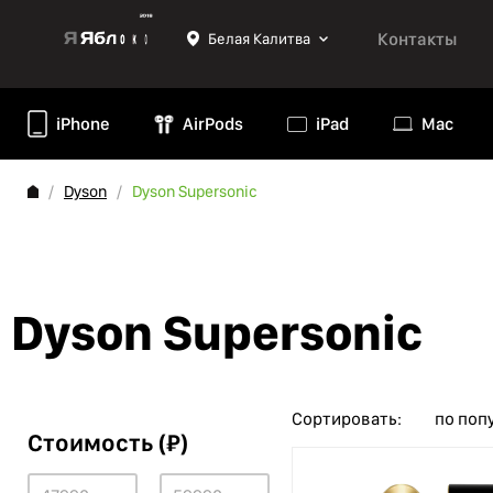
Контакты
Белая Калитва
iPhone
AirPods
iPad
Mac
Dyson
Dyson Supersonic
Dyson Supersonic
Сортировать:
по поп
Стоимость (₽)