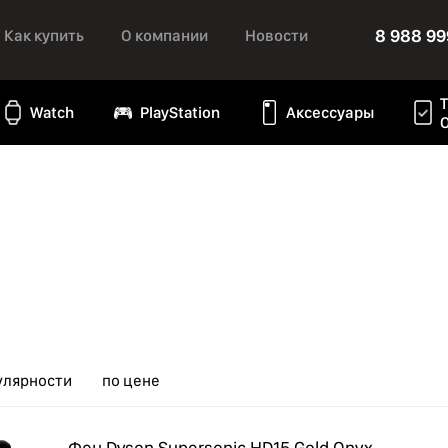
8 988 99
Как купить
О компании
Новости
Watch
PlayStation
Аксессуары
улярности
по цене
Фен Dyson Supersonic HD15 Gold Onyx